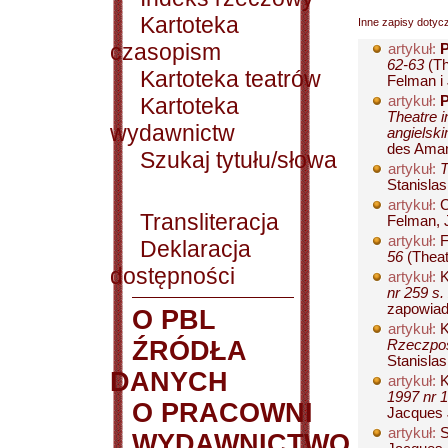
Kartoteka
Inne zapisy dotyc
czasopism
artykuł:
P
62-63
(Th
Kartoteka teatrów
Felman i 
Kartoteka
artykuł:
P
Theatre i
wydawnictw
angielski
des Amand
Szukaj tytułu/słowa
artykuł:
T
Stanislas
artykuł:
C
Transliteracja
Felman, J
artykuł:
F
Deklaracja
56
(Theat
dostępności
artykuł:
K
nr 259 s.
zapowiada
O PBL
artykuł:
K
ŹRÓDŁA
Rzeczpos
Stanislas
DANYCH
artykuł:
K
1997 nr 1
O PRACOWNI
Jacques J
artykuł:
S
WYDAWNICTWO