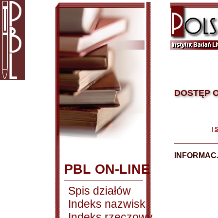
DOSTĘP O
|
S
INFORMACJ
PBL ON-LINE
Spis działów
Indeks nazwisk
Indeks rzeczowy