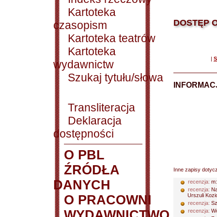
Kartoteka
DOSTĘP O
czasopism
Kartoteka teatrów
Kartoteka
|
S
wydawnictw
Szukaj tytułu/słowa
INFORMACJ
Transliteracja
Deklaracja
dostępności
O PBL
ŹRÓDŁA
Inne zapisy dotyc
DANYCH
recenzja:
m
recenzja:
Na
Urszuli Kozio
O PRACOWNI
recenzja:
Sz
WYDAWNICTWO
recenzja:
Wo