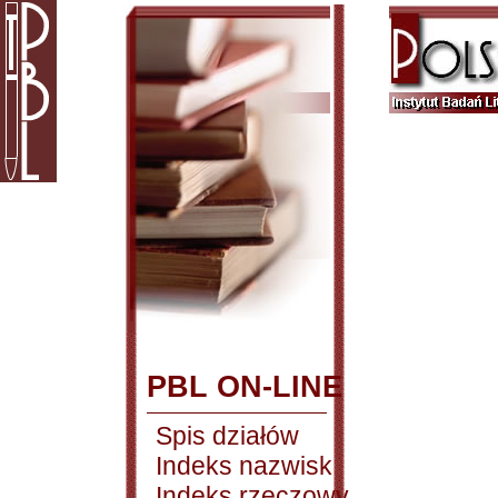
PBL ON-LINE
Spis działów
Indeks nazwisk
Indeks rzeczowy