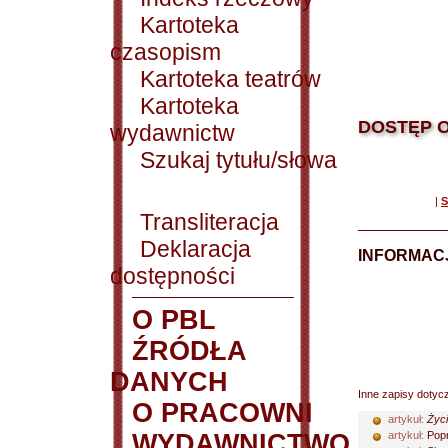
Kartoteka
czasopism
Kartoteka teatrów
Kartoteka
DOSTĘP O
wydawnictw
Szukaj tytułu/słowa
|
S
Transliteracja
Deklaracja
INFORMACJ
dostępności
O PBL
ŹRÓDŁA
DANYCH
Inne zapisy dotyc
O PRACOWNI
artykuł:
Życi
WYDAWNICTWO
artykuł:
Pop