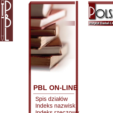
PBL ON-LINE
Spis działów
Indeks nazwisk
Indeks rzeczowy