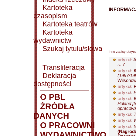
Kartoteka
INFORMACJ
czasopism
Kartoteka teatrów
Kartoteka
wydawnictw
Szukaj tytułu/słowa
Inne zapisy dotyc
artykuł:
A
s. 7
Transliteracja
artykuł:
Deklaracja
(1997/199
Wilsonowi
dostępności
artykuł:
artykuł:
P
O PBL
artykuł:
R
Poland [t
ŹRÓDŁA
opracowan
DANYCH
artykuł:
T
artykuł:
W
O PRACOWNI
artykuł:
N
(Nagroda
WYDAWNICTWO