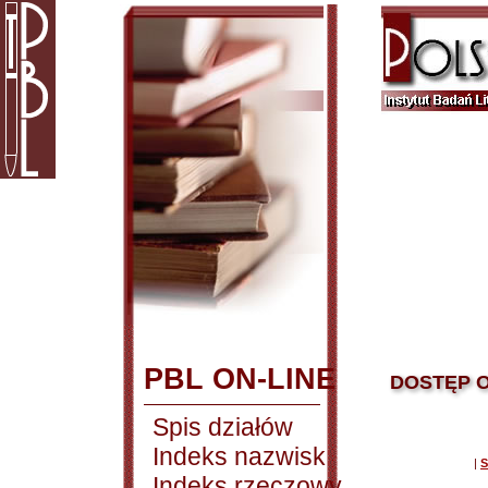
PBL ON-LINE
DOSTĘP O
Spis działów
Indeks nazwisk
|
S
Indeks rzeczowy