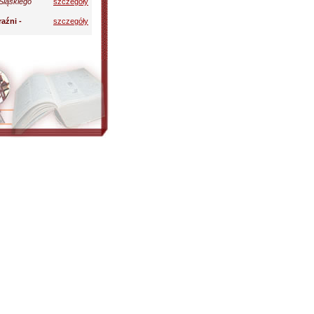
Śląskiego
szczegóły
aźni -
szczegóły