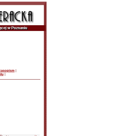
czasopism
|
ułu
|