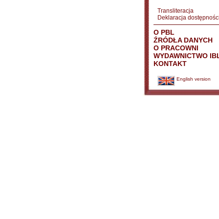
Transliteracja
Deklaracja dostępnośc
O PBL
ŹRÓDŁA DANYCH
O PRACOWNI
WYDAWNICTWO IB
KONTAKT
English version