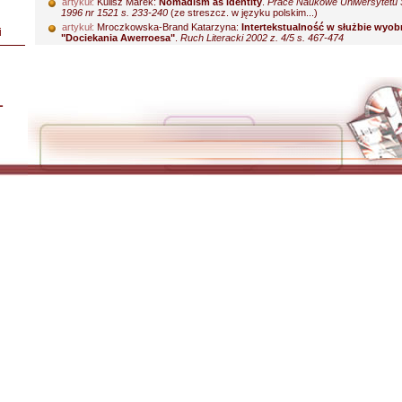
artykuł:
Kulisz Marek:
Nomadism as identity
.
Prace Naukowe Uniwersytetu 
1996 nr 1521 s. 233-240
(ze streszcz. w języku polskim...)
artykuł:
Mroczkowska-Brand Katarzyna:
Intertekstualność w służbie wyobr
i
"Dociekania Awerroesa"
.
Ruch Literacki 2002 z. 4/5 s. 467-474
L