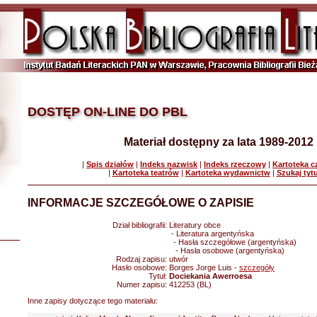
DOSTĘP ON-LINE DO PBL
Materiał dostępny za lata 1989-2012
|
Spis działów
|
Indeks nazwisk
|
Indeks rzeczowy
|
Kartoteka 
|
Kartoteka teatrów
|
Kartoteka wydawnictw
|
Szukaj tyt
INFORMACJE SZCZEGÓŁOWE O ZAPISIE
Dział bibliografii:
Literatury obce
- Literatura argentyńska
- Hasła szczegółowe (argentyńska)
- Hasła osobowe (argentyńska)
Rodzaj zapisu:
utwór
Hasło osobowe:
Borges Jorge Luis -
szczegóły
Tytuł:
Dociekania Awerroesa
Numer zapisu:
412253 (BL)
Inne zapisy dotyczące tego materiału: