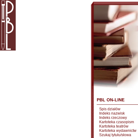
PBL ON-LINE
Spis działów
Indeks nazwisk
Indeks rzeczowy
Kartoteka czasopism
Kartoteka teatrów
Kartoteka wydawnictw
Szukaj tytułu/słowa