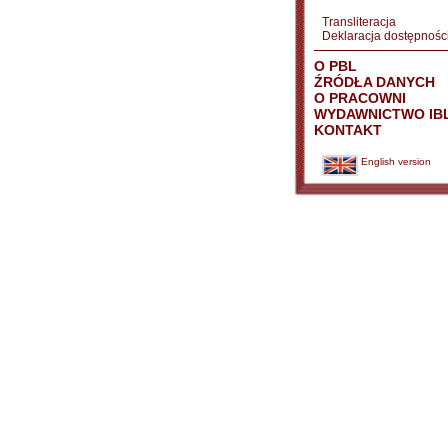
Transliteracja
Deklaracja dostępnośc
O PBL
ŹRÓDŁA DANYCH
O PRACOWNI
WYDAWNICTWO IB
KONTAKT
English version