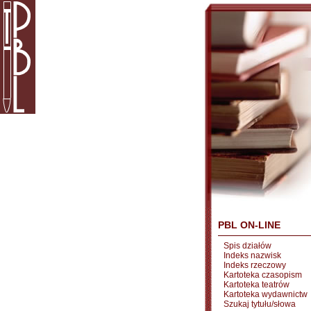
PBL ON-LINE
Spis działów
Indeks nazwisk
Indeks rzeczowy
Kartoteka czasopism
Kartoteka teatrów
Kartoteka wydawnictw
Szukaj tytułu/słowa