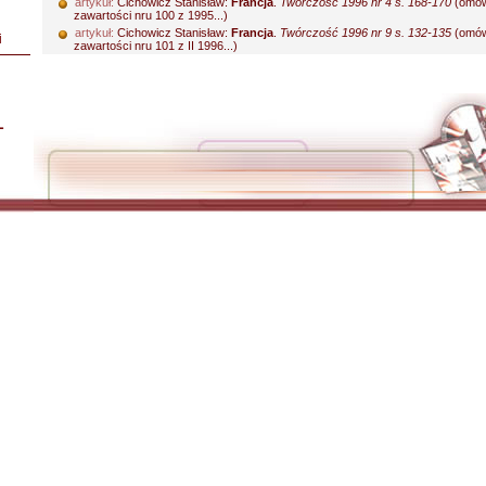
artykuł:
Cichowicz Stanisław:
Francja
.
Twórczość 1996 nr 4 s. 168-170
(omów
zawartości nru 100 z 1995...)
artykuł:
Cichowicz Stanisław:
Francja
.
Twórczość 1996 nr 9 s. 132-135
(omów
i
zawartości nru 101 z II 1996...)
L