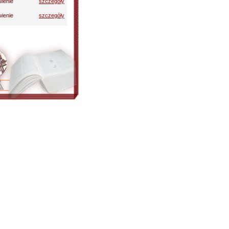
ienie
szczegóły
ienie
szczegóły