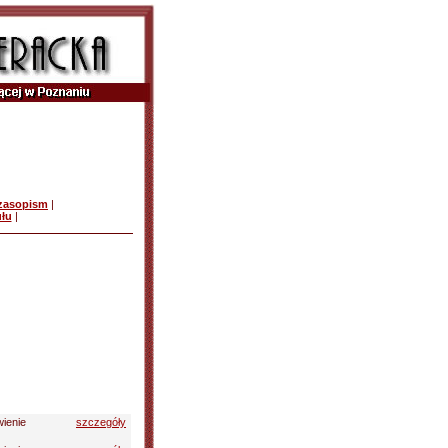
czasopism
|
ułu
|
ienie
szczegóły