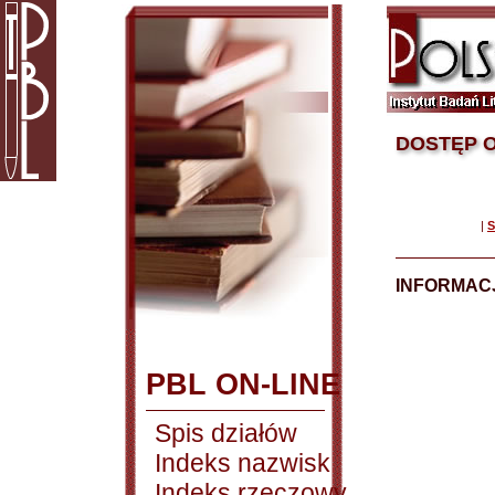
DOSTĘP O
|
S
INFORMACJ
PBL ON-LINE
Spis działów
Indeks nazwisk
Indeks rzeczowy