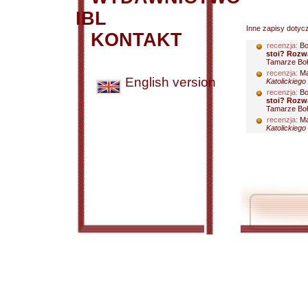
IBL
Inne zapisy dotyc
KONTAKT
recenzja:
Bo
stoi? Rozw
Tamarze Boł
recenzja:
Ma
English version
Katolickiego
recenzja:
Bo
stoi? Rozw
Tamarze Boł
recenzja:
Ma
Katolickiego