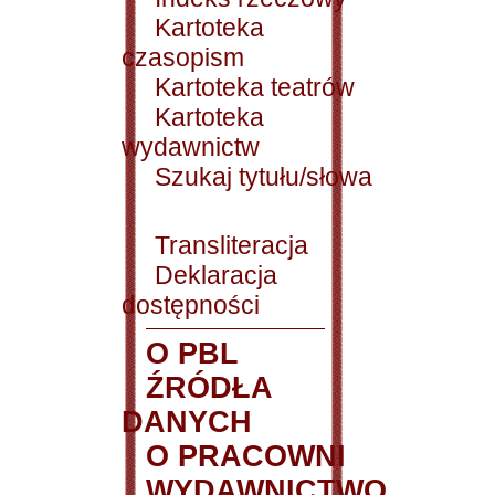
Kartoteka
czasopism
Kartoteka teatrów
Kartoteka
wydawnictw
Szukaj tytułu/słowa
Transliteracja
Deklaracja
dostępności
O PBL
ŹRÓDŁA
DANYCH
O PRACOWNI
WYDAWNICTWO