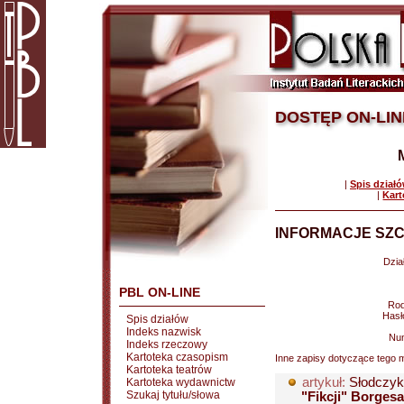
DOSTĘP ON-LIN
|
Spis dział
|
Kart
INFORMACJE SZC
Dział
PBL ON-LINE
Rod
Hasł
Spis działów
Indeks nazwisk
Nu
Indeks rzeczowy
Kartoteka czasopism
Inne zapisy dotyczące tego m
Kartoteka teatrów
artykuł:
Słodczyk
Kartoteka wydawnictw
Szukaj tytułu/słowa
"Fikcji" Borgesa