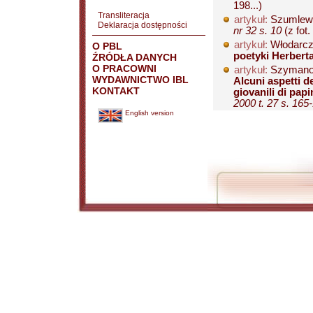
198...)
Transliteracja
artykuł:
Szumlewi
Deklaracja dostępności
nr 32 s. 10
(z fot.
artykuł:
Włodarcz
O PBL
poetyki Herbert
ŹRÓDŁA DANYCH
O PRACOWNI
artykuł:
Szymano
WYDAWNICTWO IBL
Alcuni aspetti d
KONTAKT
giovanili di pap
2000 t. 27 s. 165
English version