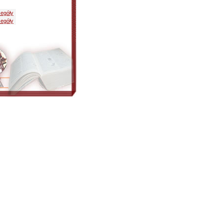
egóły
egóły