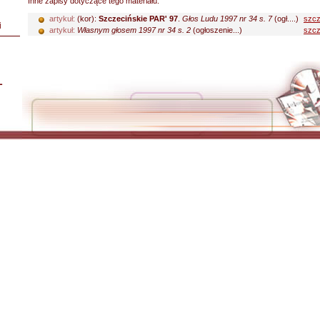
Inne zapisy dotyczące tego materiału:
artykuł:
(kor):
Szczecińskie PAR' 97
.
Głos Ludu 1997 nr 34 s. 7
(ogł....)
szcz
i
artykuł:
Własnym głosem 1997 nr 34 s. 2
(ogłoszenie...)
szcz
L