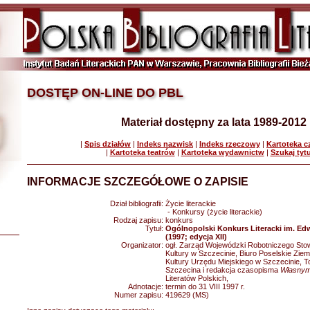
DOSTĘP ON-LINE DO PBL
Materiał dostępny za lata 1989-2012
|
Spis działów
|
Indeks nazwisk
|
Indeks rzeczowy
|
Kartoteka 
|
Kartoteka teatrów
|
Kartoteka wydawnictw
|
Szukaj tyt
INFORMACJE SZCZEGÓŁOWE O ZAPISIE
Dział bibliografii:
Życie literackie
- Konkursy (życie literackie)
Rodzaj zapisu:
konkurs
Tytuł:
Ogólnopolski Konkurs Literacki im. E
(1997; edycja XII)
Organizator:
ogł. Zarząd Wojewódzki Robotniczego St
Kultury w Szczecinie, Biuro Poselskie Ziem
Kultury Urzędu Miejskiego w Szczecinie, T
Szczecina i redakcja czasopisma
Własnym
Literatów Polskich,
Adnotacje:
termin do 31 VIII 1997 r.
Numer zapisu:
419629 (MS)