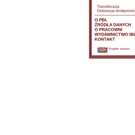
Transliteracja
Deklaracja dostępnośc
O PBL
ŹRÓDŁA DANYCH
O PRACOWNI
WYDAWNICTWO IB
KONTAKT
English version