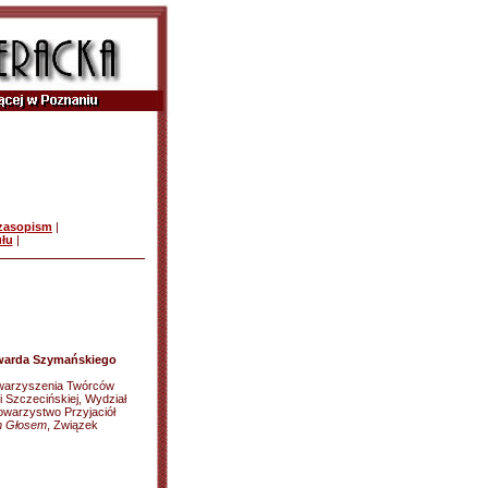
czasopism
|
ułu
|
dwarda Szymańskiego
owarzyszenia Twórców
i Szczecińskiej, Wydział
owarzystwo Przyjaciół
 Głosem
, Związek