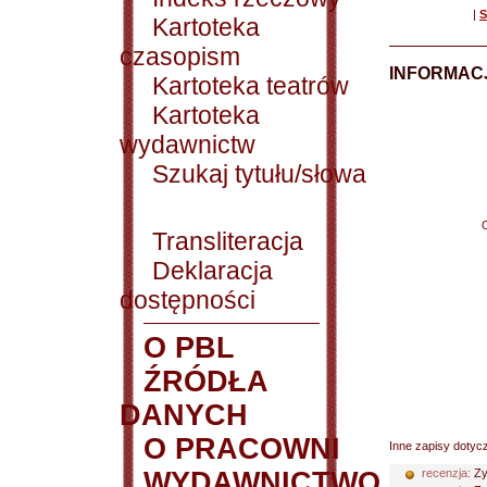
|
S
Kartoteka
czasopism
INFORMACJ
Kartoteka teatrów
Kartoteka
wydawnictw
Szukaj tytułu/słowa
Transliteracja
Deklaracja
dostępności
O PBL
ŹRÓDŁA
DANYCH
O PRACOWNI
Inne zapisy dotyc
WYDAWNICTWO
recenzja:
Zy