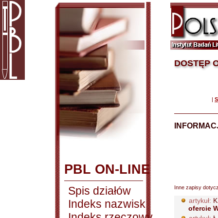
DOSTĘP O
|
S
INFORMACJ
PBL ON-LINE
Spis działów
Inne zapisy dotyc
artykuł:
K
Indeks nazwisk
ofercie W
Indeks rzeczowy