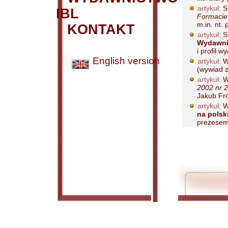
artykuł:
S
IBL
Formacie 
m.in. nt. 
KONTAKT
artykuł:
St
Wydawni
i profil w
English version
artykuł:
W
(wywiad 
artykuł:
W
2002 nr 2
Jakub Fro
artykuł:
W
na polski
prezesem