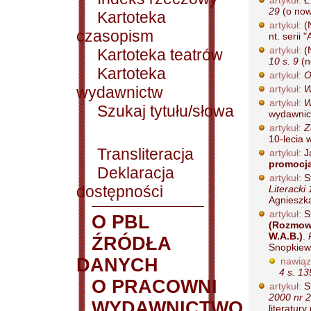
artykuł:
Ł
29
(o nowe
Kartoteka
artykuł:
(
czasopism
nt. serii "
artykuł:
(
Kartoteka teatrów
10 s. 9
(no
Kartoteka
artykuł:
O
wydawnictw
artykuł:
W
artykuł:
W
Szukaj tytułu/słowa
wydawnict
artykuł:
Z
10-lecia 
Transliteracja
artykuł:
J
promocj
Deklaracja
artykuł:
S
dostępności
Literacki
Agnieszk
artykuł:
S
O PBL
(Rozmowa
W.A.B.)
.
ŹRÓDŁA
Snopkiewi
DANYCH
nawiąz
4 s. 1
O PRACOWNI
artykuł:
S
2000 nr 2
WYDAWNICTWO
literatury