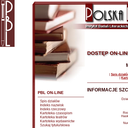
DOSTĘP ON-LIN
|
Spis dział
|
Kart
INFORMACJE SZC
PBL ON-LINE
Dział
Spis działów
Indeks nazwisk
Indeks rzeczowy
Rod
Kartoteka czasopism
Hasł
Kartoteka teatrów
Kartoteka wydawnictw
Nu
Szukaj tytułu/słowa