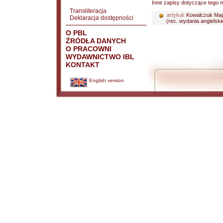
Inne zapisy dotyczące tego m
Transliteracja
artykuł:
Kowalczuk Ma
Deklaracja dostępności
(rec. wydania angielskie
O PBL
ŹRÓDŁA DANYCH
O PRACOWNI
WYDAWNICTWO IBL
KONTAKT
English version