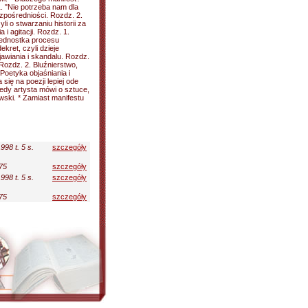
1. "Nie potrzeba nam dla
ezpośredniości. Rozdz. 2.
i o stwarzaniu historii za
i agitacji. Rozdz. 1.
 jednostka procesu
ekret, czyli dzieje
awiania i skandalu. Rozdz.
 Rozdz. 2. Bluźnierstwo,
Poetyka objaśniania i
 się na poezji lepiej ode
iedy artysta mówi o sztuce,
owski. * Zamiast manifestu
998 t. 5 s.
szczegóły
 75
szczegóły
998 t. 5 s.
szczegóły
 75
szczegóły