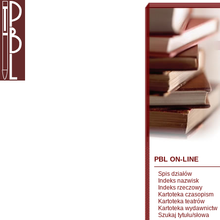
PBL ON-LINE
Spis działów
Indeks nazwisk
Indeks rzeczowy
Kartoteka czasopism
Kartoteka teatrów
Kartoteka wydawnictw
Szukaj tytułu/słowa