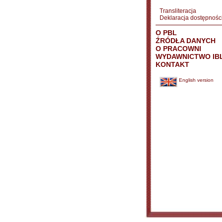
Transliteracja
Deklaracja dostępnośc
O PBL
ŹRÓDŁA DANYCH
O PRACOWNI
WYDAWNICTWO IB
KONTAKT
English version