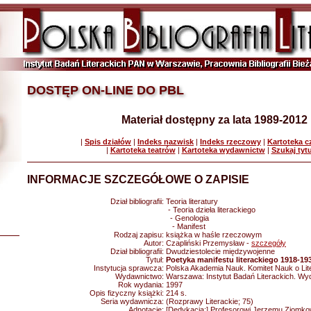
DOSTĘP ON-LINE DO PBL
Materiał dostępny za lata 1989-2012
|
Spis działów
|
Indeks nazwisk
|
Indeks rzeczowy
|
Kartoteka 
|
Kartoteka teatrów
|
Kartoteka wydawnictw
|
Szukaj tyt
INFORMACJE SZCZEGÓŁOWE O ZAPISIE
Dział bibliografii:
Teoria literatury
- Teoria dzieła literackiego
- Genologia
- Manifest
Rodzaj zapisu:
książka w haśle rzeczowym
Autor:
Czapliński Przemysław -
szczegóły
Dział bibliografii:
Dwudziestolecie międzywojenne
Tytuł:
Poetyka manifestu literackiego 1918-19
Instytucja sprawcza:
Polska Akademia Nauk. Komitet Nauk o Lite
Wydawnictwo:
Warszawa: Instytut Badań Literackich. W
Rok wydania:
1997
Opis fizyczny książki:
214 s.
Seria wydawnicza:
(Rozprawy Literackie; 75)
Adnotacje:
[Dedykacja:] Profesorowi Jerzemu Ziomkow