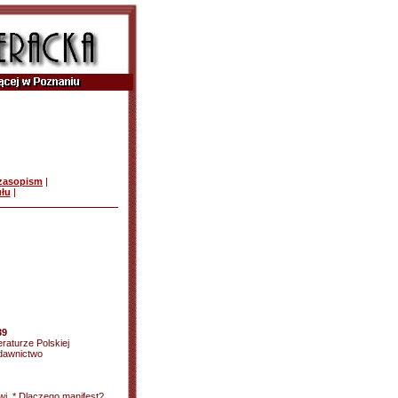
czasopism
|
ułu
|
39
raturze Polskiej
ydawnictwo
i. * Dlaczego manifest?