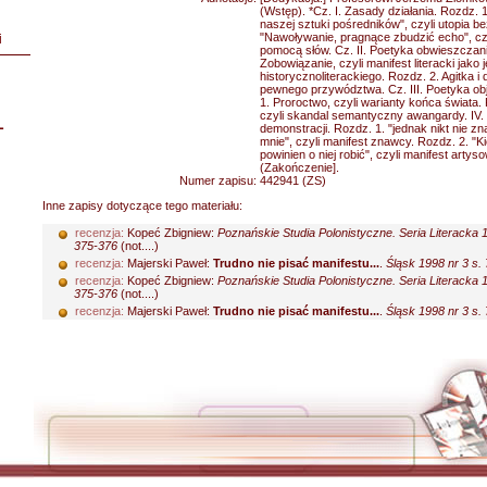
(Wstęp). *Cz. I. Zasady działania. Rozdz. 
naszej sztuki pośredników", czyli utopia b
"Nawoływanie, pragnące zbudzić echo", czyl
i
pomocą słów. Cz. II. Poetyka obwieszczania 
Zobowiązanie, czyli manifest literacki jako
historycznoliterackiego. Rozdz. 2. Agitka i d
pewnego przywództwa. Cz. III. Poetyka obj
1. Proroctwo, czyli warianty końca świata.
czyli skandal semantyczny awangardy. IV. 
L
demonstracji. Rozdz. 1. "jednak nikt nie zna
mnie", czyli manifest znawcy. Rozdz. 2. "K
powinien o niej robić", czyli manifest artys
(Zakończenie].
Numer zapisu:
442941 (ZS)
Inne zapisy dotyczące tego materiału:
recenzja:
Kopeć Zbigniew:
Poznańskie Studia Polonistyczne. Seria Literacka 1
375-376
(not....)
recenzja:
Majerski Paweł:
Trudno nie pisać manifestu...
.
Śląsk 1998 nr 3 s.
recenzja:
Kopeć Zbigniew:
Poznańskie Studia Polonistyczne. Seria Literacka 1
375-376
(not....)
recenzja:
Majerski Paweł:
Trudno nie pisać manifestu...
.
Śląsk 1998 nr 3 s.