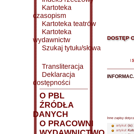
Kartoteka
czasopism
Kartoteka teatrów
Kartoteka
DOSTĘP O
wydawnictw
Szukaj tytułu/słowa
|
S
Transliteracja
Deklaracja
INFORMACJ
dostępności
O PBL
ŹRÓDŁA
DANYCH
Inne zapisy dotyc
O PRACOWNI
artykuł:
(is)
WYDAWNICTWO
artykuł:
Kult