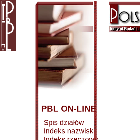
PBL ON-LINE
Spis działów
Indeks nazwisk
Indeks rzeczowy