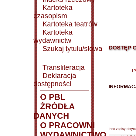
Kartoteka
czasopism
Kartoteka teatrów
Kartoteka
wydawnictw
Szukaj tytułu/słowa
DOSTĘP O
Transliteracja
|
S
Deklaracja
dostępności
INFORMACJ
O PBL
ŹRÓDŁA
DANYCH
O PRACOWNI
Inne zapisy dotyc
WYDAWNICTWO