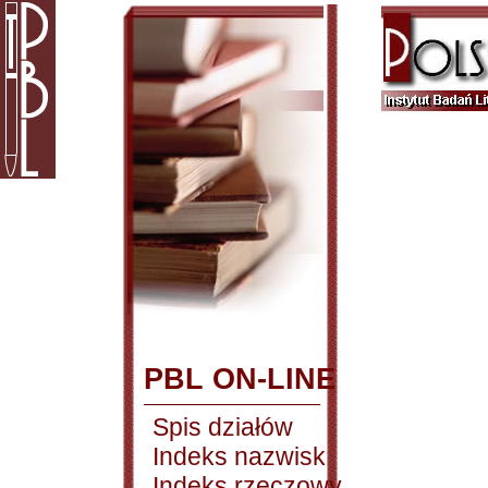
PBL ON-LINE
Spis działów
Indeks nazwisk
Indeks rzeczowy