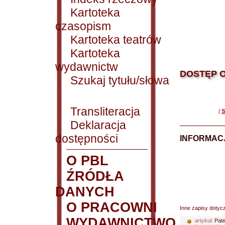
Kartoteka
czasopism
Kartoteka teatrów
Kartoteka
wydawnictw
DOSTĘP O
Szukaj tytułu/słowa
Transliteracja
|
S
Deklaracja
dostępności
INFORMACJ
O PBL
ŹRÓDŁA
DANYCH
O PRACOWNI
Inne zapisy dotyc
WYDAWNICTWO
artykuł:
Pate