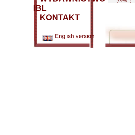
(spraw....)
IBL
KONTAKT
English version