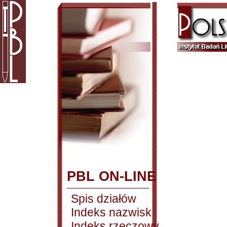
PBL ON-LINE
Spis działów
Indeks nazwisk
Indeks rzeczowy