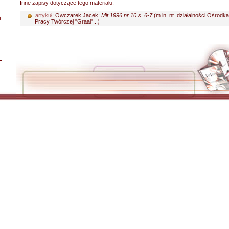
Inne zapisy dotyczące tego materiału:
artykuł:
Owczarek Jacek:
Mit 1996 nr 10 s. 6-7
(m.in. nt. działalności Ośrodka
i
Pracy Twórczej "Graal"...)
L