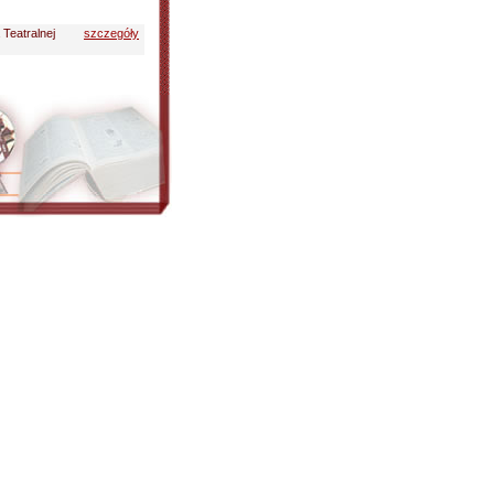
 Teatralnej
szczegóły