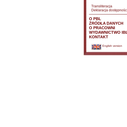
Transliteracja
Deklaracja dostępnośc
O PBL
ŹRÓDŁA DANYCH
O PRACOWNI
WYDAWNICTWO IB
KONTAKT
English version