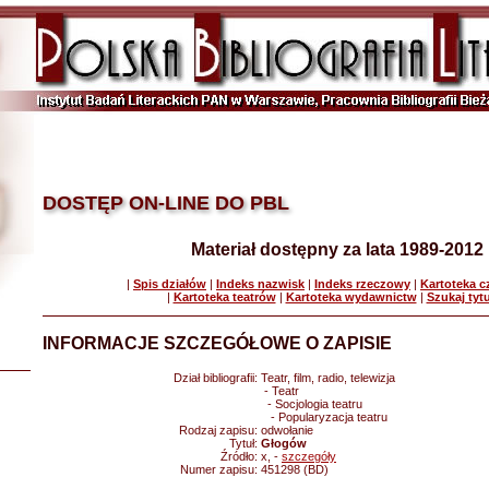
DOSTĘP ON-LINE DO PBL
Materiał dostępny za lata 1989-2012
|
Spis działów
|
Indeks nazwisk
|
Indeks rzeczowy
|
Kartoteka 
|
Kartoteka teatrów
|
Kartoteka wydawnictw
|
Szukaj tyt
INFORMACJE SZCZEGÓŁOWE O ZAPISIE
Dział bibliografii:
Teatr, film, radio, telewizja
- Teatr
- Socjologia teatru
- Popularyzacja teatru
Rodzaj zapisu:
odwołanie
Tytuł:
Głogów
Źródło:
x, -
szczegóły
Numer zapisu:
451298 (BD)