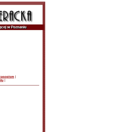
czasopism
|
ułu
|