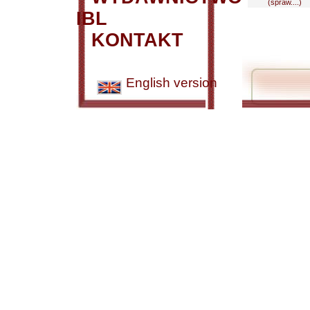
(spraw....)
IBL
KONTAKT
English version