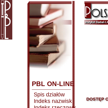
PBL ON-LINE
Spis działów
DOSTĘP O
Indeks nazwisk
Indeks rzeczowy