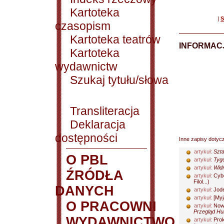
Kartoteka
|
S
czasopism
Kartoteka teatrów
INFORMACJ
Kartoteka
wydawnictw
Szukaj tytułu/słowa
Transliteracja
Deklaracja
dostępności
Inne zapisy dotyc
artykuł:
Szta
O PBL
artykuł:
Tygo
artykuł:
Widn
ŹRÓDŁA
artykuł:
Cybe
Filol...)
DANYCH
artykuł:
Jode
artykuł:
[Myj
O PRACOWNI
artykuł:
Now
Przegląd Hu
WYDAWNICTWO
artykuł:
Prok