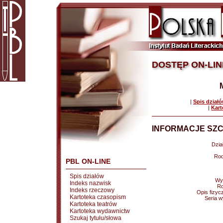
DOSTĘP ON-LIN
|
Spis dział
|
Kart
INFORMACJE SZC
Dział
Rod
PBL ON-LINE
Spis działów
Wy
Indeks nazwisk
Ro
Indeks rzeczowy
Opis fizyc
Kartoteka czasopism
Seria 
Kartoteka teatrów
Kartoteka wydawnictw
Szukaj tytułu/słowa