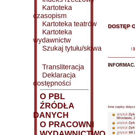
Kartoteka
czasopism
Kartoteka teatrów
DOSTĘP O
Kartoteka
wydawnictw
Szukaj tytułu/słowa
|
S
INFORMACJ
Transliteracja
Deklaracja
dostępności
O PBL
ŹRÓDŁA
Inne zapisy dotyc
DANYCH
artykuł:
Dykc
Wrocławiu, 20
O PRACOWNI
artykuł:
Dykc
artykuł:
Dykc
WYDAWNICTWO
artykuł:
Mit 