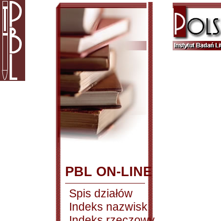
PBL ON-LINE
Spis działów
Indeks nazwisk
Indeks rzeczowy