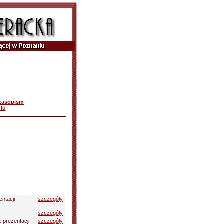
czasopism
|
ułu
|
entacji
szczegóły
szczegóły
z prezentacji
szczegóły