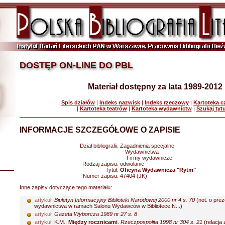
DOSTĘP ON-LINE DO PBL
Materiał dostępny za lata 1989-2012
|
Spis działów
|
Indeks nazwisk
|
Indeks rzeczowy
|
Kartoteka 
|
Kartoteka teatrów
|
Kartoteka wydawnictw
|
Szukaj tyt
INFORMACJE SZCZEGÓŁOWE O ZAPISIE
Dział bibliografii:
Zagadnienia specjalne
- Wydawnictwa
- Firmy wydawnicze
Rodzaj zapisu:
odwołanie
Tytuł:
Oficyna Wydawnicza "Rytm"
Numer zapisu:
47404 (JK)
Inne zapisy dotyczące tego materiału:
artykuł:
Biuletyn Informacyjny Biblioteki Narodowej 2000 nr 4 s. 70
(not. o prez
wydawnictwa w ramach Salonu Wydawców w Bibliotece N...)
artykuł:
Gazeta Wyborcza 1989 nr 27 s. 8
artykuł:
K.M.:
Między rocznicami
.
Rzeczpospolita 1998 nr 304 s. 21
(relacja 