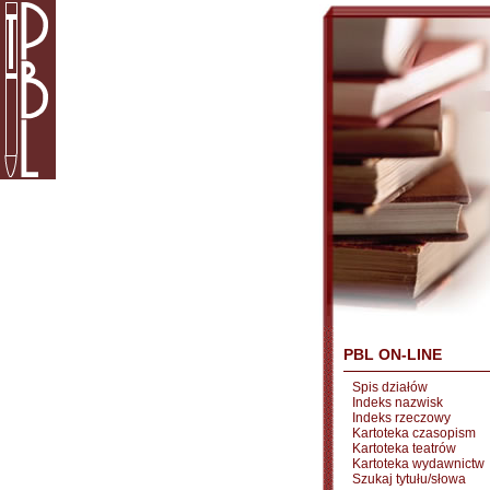
PBL ON-LINE
Spis działów
Indeks nazwisk
Indeks rzeczowy
Kartoteka czasopism
Kartoteka teatrów
Kartoteka wydawnictw
Szukaj tytułu/słowa