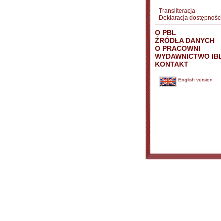
Transliteracja
Deklaracja dostępnośc
O PBL
ŹRÓDŁA DANYCH
O PRACOWNI
WYDAWNICTWO IB
KONTAKT
English version