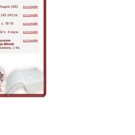
siążki 1991
szczegóły
 142-143
(nt.
szczegóły
 s. 78-79
szczegóły
92 s. 4
(wyw.
szczegóły
deuszem
szczegóły
a Witold
Sadowy; z fot.