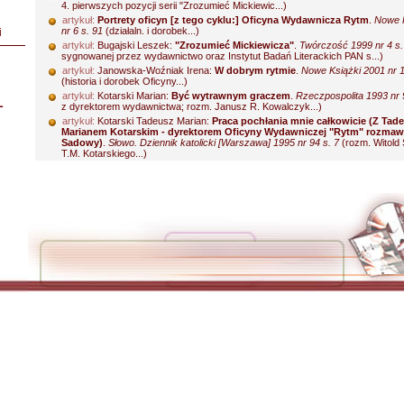
4. pierwszych pozycji serii "Zrozumieć Mickiewic...)
artykuł:
Portrety oficyn [z tego cyklu:] Oficyna Wydawnicza Rytm
.
Nowe K
nr 6 s. 91
(działaln. i dorobek...)
i
artykuł:
Bugajski Leszek:
"Zrozumieć Mickiewicza"
.
Twórczość 1999 nr 4 s.
sygnowanej przez wydawnictwo oraz Instytut Badań Literackich PAN s...)
artykuł:
Janowska-Woźniak Irena:
W dobrym rytmie
.
Nowe Książki 2001 nr 1
(historia i dorobek Oficyny...)
artykuł:
Kotarski Marian:
Być wytrawnym graczem
.
Rzeczpospolita 1993 nr 
L
z dyrektorem wydawnictwa; rozm. Janusz R. Kowalczyk...)
artykuł:
Kotarski Tadeusz Marian:
Praca pochłania mnie całkowicie (Z Ta
Marianem Kotarskim - dyrektorem Oficyny Wydawniczej "Rytm" rozmawi
Sadowy)
.
Słowo. Dziennik katolicki [Warszawa] 1995 nr 94 s. 7
(rozm. Witold 
T.M. Kotarskiego...)