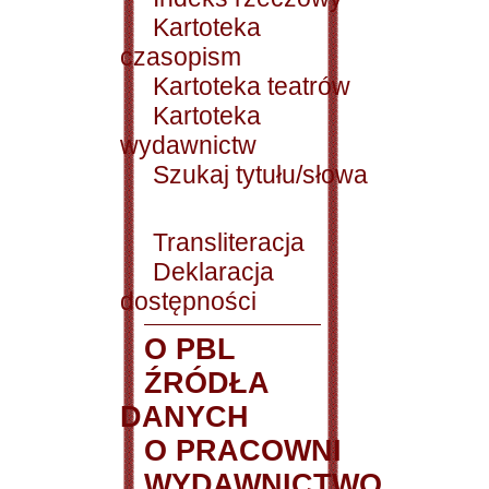
Kartoteka
czasopism
Kartoteka teatrów
Kartoteka
wydawnictw
Szukaj tytułu/słowa
Transliteracja
Deklaracja
dostępności
O PBL
ŹRÓDŁA
DANYCH
O PRACOWNI
WYDAWNICTWO