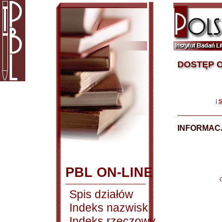
DOSTĘP O
|
S
INFORMACJ
PBL ON-LINE
Spis działów
Indeks nazwisk
Indeks rzeczowy