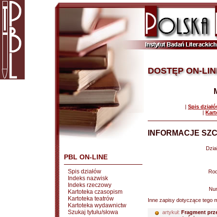
DOSTĘP ON-LIN
|
Spis dział
|
Kart
INFORMACJE SZC
Dział
PBL ON-LINE
Spis działów
Rod
Indeks nazwisk
Indeks rzeczowy
Nu
Kartoteka czasopism
Kartoteka teatrów
Inne zapisy dotyczące tego m
Kartoteka wydawnictw
Szukaj tytułu/słowa
artykuł:
Fragment prz