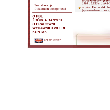
uroczystości wręczen
1998 t. 22/23 s. 140-14
Transliteracja
artykuł:
Respondek Ja
Deklaracja dostępności
(sprawozdanie z uroczy
O PBL
ŹRÓDŁA DANYCH
O PRACOWNI
WYDAWNICTWO IBL
KONTAKT
English version