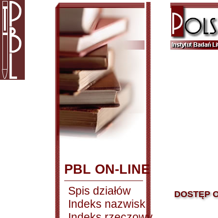
PBL ON-LINE
Spis działów
DOSTĘP O
Indeks nazwisk
Indeks rzeczowy