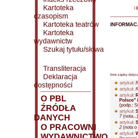
Kartoteka
|
S
czasopism
Kartoteka teatrów
INFORMACJ
Kartoteka
wydawnictw
Szukaj tytułu/słowa
Transliteracja
Deklaracja
Inne zapisy dotyc
artykuł:
R
dostępności
artykuł:
R
artykuł:
R
O PBL
Polsce" 
(podp.: S
ŹRÓDŁA
artykuł:
S
DANYCH
7
(nota...
artykuł:
S
O PRACOWNI
2
(nota o 
artykuł:
W
WYDAWNICTWO