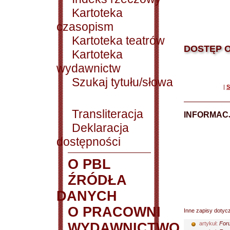
Kartoteka
czasopism
Kartoteka teatrów
DOSTĘP O
Kartoteka
wydawnictw
Szukaj tytułu/słowa
|
S
Transliteracja
INFORMACJ
Deklaracja
dostępności
O PBL
ŹRÓDŁA
DANYCH
O PRACOWNI
Inne zapisy dotyc
WYDAWNICTWO
artykuł:
Foru