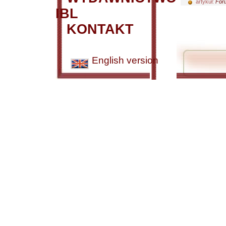
artykuł:
Foru
IBL
KONTAKT
English version