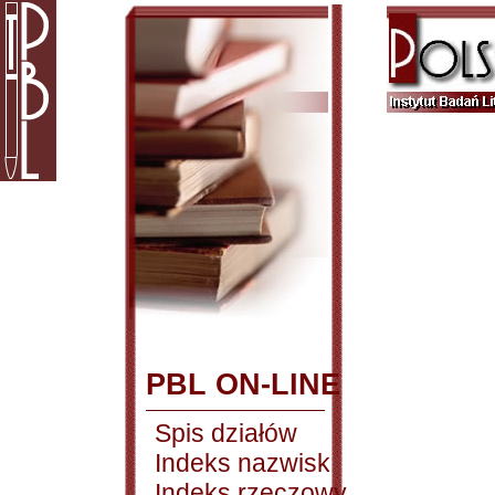
PBL ON-LINE
Spis działów
Indeks nazwisk
Indeks rzeczowy