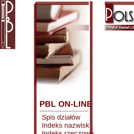
PBL ON-LINE
Spis działów
Indeks nazwisk
Indeks rzeczowy