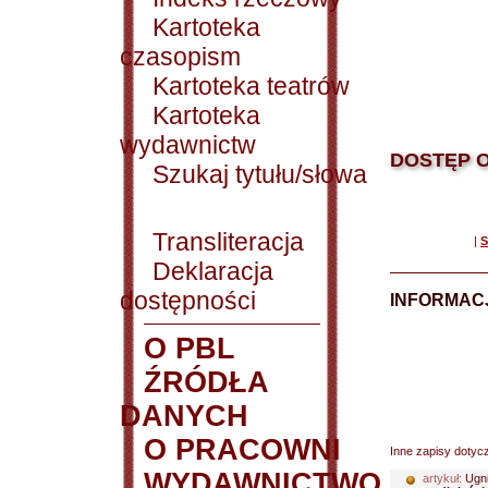
Kartoteka
czasopism
Kartoteka teatrów
Kartoteka
wydawnictw
DOSTĘP O
Szukaj tytułu/słowa
Transliteracja
|
S
Deklaracja
dostępności
INFORMACJ
O PBL
ŹRÓDŁA
DANYCH
O PRACOWNI
Inne zapisy dotyc
WYDAWNICTWO
artykuł:
Ugni