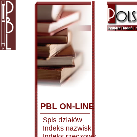
PBL ON-LINE
Spis działów
Indeks nazwisk
Indeks rzeczowy