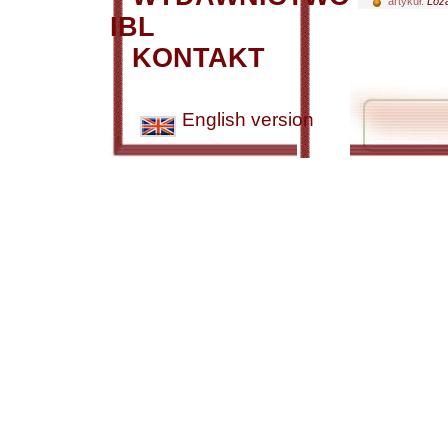
artykuł:
Loża
IBL
KONTAKT
English version