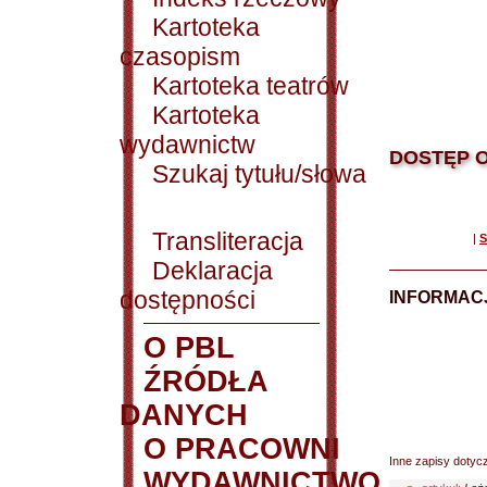
Kartoteka
czasopism
Kartoteka teatrów
Kartoteka
wydawnictw
DOSTĘP O
Szukaj tytułu/słowa
Transliteracja
|
S
Deklaracja
dostępności
INFORMACJ
O PBL
ŹRÓDŁA
DANYCH
O PRACOWNI
Inne zapisy dotyc
WYDAWNICTWO