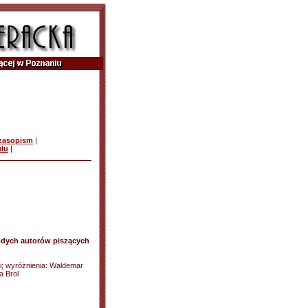
czasopism
|
ułu
|
łodych autorów piszących
i; wyróżnienia: Waldemar
a Brol