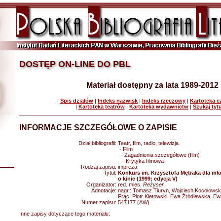
DOSTĘP ON-LINE DO PBL
Materiał dostępny za lata 1989-2012
|
Spis działów
|
Indeks nazwisk
|
Indeks rzeczowy
|
Kartoteka 
|
Kartoteka teatrów
|
Kartoteka wydawnictw
|
Szukaj tyt
INFORMACJE SZCZEGÓŁOWE O ZAPISIE
Dział bibliografii:
Teatr, film, radio, telewizja
- Film
- Zagadnienia szczegółowe (film)
- Krytyka filmowa
Rodzaj zapisu:
impreza.
Tytuł:
Konkurs im. Krzysztofa Mętraka dla m
o kinie (1999; edycja V)
Organizator:
red. mies.
Reżyser
Adnotacje:
nagr.: Tomasz Tiuryn, Wojciech Kocołowsk
Frąc, Piotr Kletowski, Ewa Źródlewska, Ew
Numer zapisu:
547177 (AW)
Inne zapisy dotyczące tego materiału: