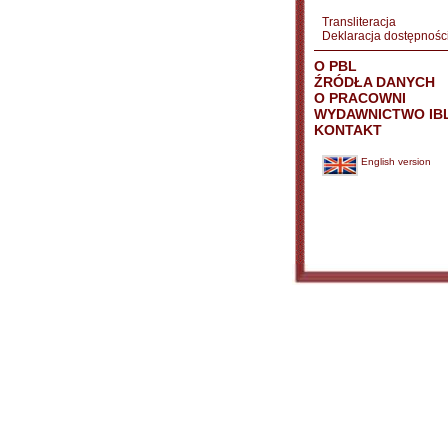
Transliteracja
Deklaracja dostępnośc
O PBL
ŹRÓDŁA DANYCH
O PRACOWNI
WYDAWNICTWO IB
KONTAKT
English version