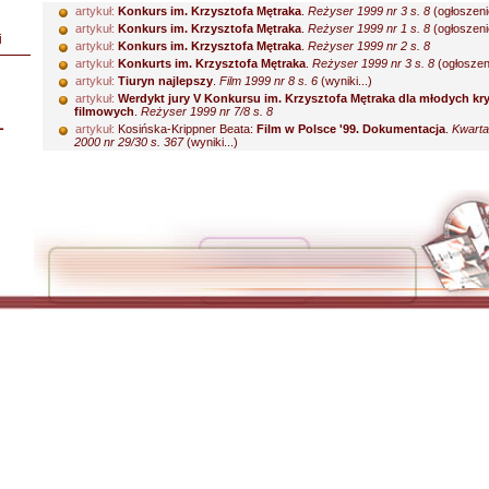
artykuł:
Konkurs im. Krzysztofa Mętraka
.
Reżyser 1999 nr 3 s. 8
(ogłoszenie
artykuł:
Konkurs im. Krzysztofa Mętraka
.
Reżyser 1999 nr 1 s. 8
(ogłoszenie
i
artykuł:
Konkurs im. Krzysztofa Mętraka
.
Reżyser 1999 nr 2 s. 8
artykuł:
Konkurts im. Krzysztofa Mętraka
.
Reżyser 1999 nr 3 s. 8
(ogłoszeni
artykuł:
Tiuryn najlepszy
.
Film 1999 nr 8 s. 6
(wyniki...)
artykuł:
Werdykt jury V Konkursu im. Krzysztofa Mętraka dla młodych kr
filmowych
.
Reżyser 1999 nr 7/8 s. 8
L
artykuł:
Kosińska-Krippner Beata:
Film w Polsce '99. Dokumentacja
.
Kwarta
2000 nr 29/30 s. 367
(wyniki...)