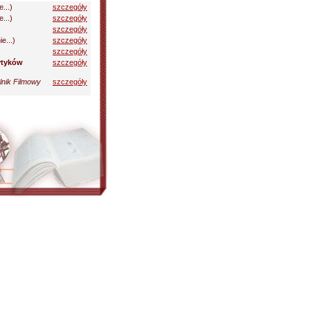
...)
szczegóły
...)
szczegóły
szczegóły
e...)
szczegóły
szczegóły
ytyków
szczegóły
lnik Filmowy
szczegóły