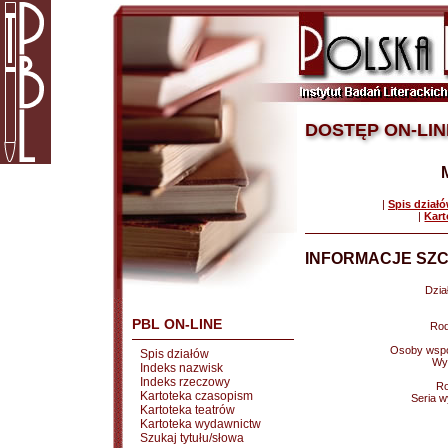
DOSTĘP ON-LIN
|
Spis dział
|
Kart
INFORMACJE SZC
Dział
PBL ON-LINE
Rod
Osoby wspó
Spis działów
Wy
Indeks nazwisk
Indeks rzeczowy
Ro
Kartoteka czasopism
Seria 
Kartoteka teatrów
Kartoteka wydawnictw
Szukaj tytułu/słowa