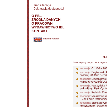
Transliteracja
Deklaracja dostępności
O PBL
ŹRÓDŁA DANYCH
O PRACOWNI
WYDAWNICTWO IBL
KONTAKT
English version
Nu
Inne zapisy dotyczące tego m
recenzja:
Or:
Odra 200
recenzja:
Bagłajewski 
Średniej 2000 nr 1 (20
recenzja:
Dzwonkowsk
Nauka i Przyszłość 200
recenzja:
Kalczyńska M
polonijną
.
Śląsk Opols
recenzja:
Kądziela Paw
recenzja:
Mieszkowska
= The Polish Daily and 
recenzja:
Siomkajło Ali
leksykonach
.
Dziennik