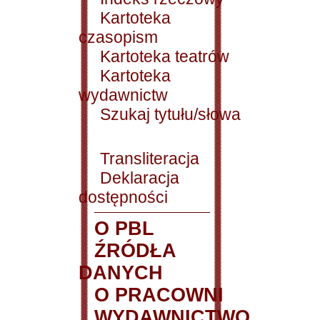
Kartoteka
czasopism
Kartoteka teatrów
Kartoteka
wydawnictw
Szukaj tytułu/słowa
Transliteracja
Deklaracja
dostępności
O PBL
ŹRÓDŁA
DANYCH
O PRACOWNI
WYDAWNICTWO