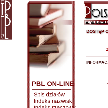
DOSTĘP O
|
S
INFORMACJ
PBL ON-LINE
Spis działów
Indeks nazwisk
Indeks rzeczowy