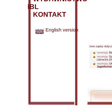
IBL
KONTAKT
English version
Inne zapisy dotyc
recenzja:
Ba
recenzja:
Sz
Literacka 20
recenzja:
Ul
Jagiellońsk