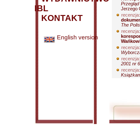
Przegląd 
IBL
Jerzego 
recenzja:
KONTAKT
dokument
The Polis
recenzja:
korespon
English version
Wańkow
recenzja:
Wyborcza
recenzja:
2001 nr 6
recenzja:
Książkami