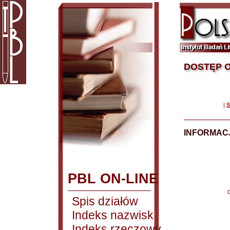
DOSTĘP O
|
S
INFORMACJ
PBL ON-LINE
Spis działów
Indeks nazwisk
Indeks rzeczowy