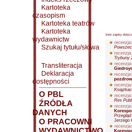
Kartoteka
czasopism
Kartoteka teatrów
Kartoteka
Inne zapisy dotyc
wydawnictw
recenzja:
Szukaj tytułu/słowa
Powszech
recenzja:
Trybuny 
recenzja:
Transliteracja
Giedroy
Deklaracja
recenzja:
pozdrow
dostępności
recenzja:
Książkac
O PBL
recenzja:
Res Publ
ŹRÓDŁA
recenzja:
DANYCH
Korespon
Przegląd 
O PRACOWNI
Jerzego 
recenzja:
WYDAWNICTWO
Korespon