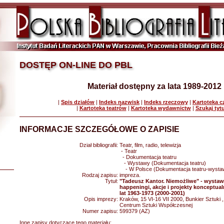
DOSTĘP ON-LINE DO PBL
Materiał dostępny za lata 1989-2012
|
Spis działów
|
Indeks nazwisk
|
Indeks rzeczowy
|
Kartoteka 
|
Kartoteka teatrów
|
Kartoteka wydawnictw
|
Szukaj tyt
INFORMACJE SZCZEGÓŁOWE O ZAPISIE
Dział bibliografii:
Teatr, film, radio, telewizja
- Teatr
- Dokumentacja teatru
- Wystawy (Dokumentacja teatru)
- W Polsce (Dokumentacja teatru-wysta
Rodzaj zapisu:
impreza.
Tytuł:
"Tadeusz Kantor. Niemożliwe" - wysta
happeningi, akcje i projekty konceptua
lat 1963-1973 (2000-2001)
Opis imprezy:
Kraków, 15 VI-16 VII 2000, Bunkier Sztuki 
Centrum Sztuki Współczesnej
Numer zapisu:
599379 (AZ)
Inne zapisy dotyczące tego materiału: