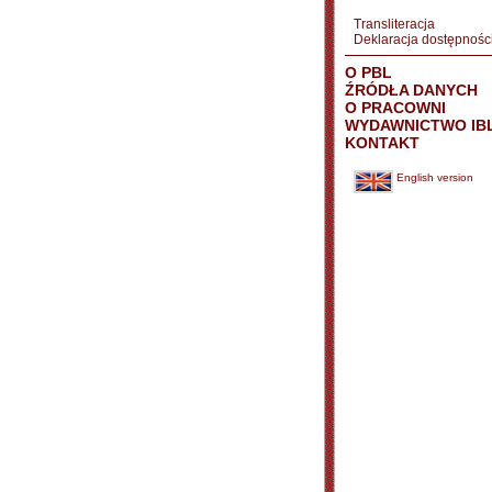
Transliteracja
Deklaracja dostępnośc
O PBL
ŹRÓDŁA DANYCH
O PRACOWNI
WYDAWNICTWO IB
KONTAKT
English version