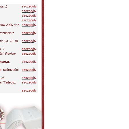
a...)
szczegóły
szczegóły
szczegóły
szczegóły
view 2000 nr z
szczegóły
ozdanie z
szczegóły
nr 6 s. 10-18
szczegóły
s. 7
szczegóły
lish Review
szczegóły
ntora)
.
szczegóły
t. twórczości
szczegóły
-25
szczegóły
wy "Tadeusz
szczegóły
szczegóły