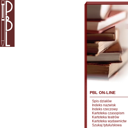
PBL ON-LINE
Spis działów
Indeks nazwisk
Indeks rzeczowy
Kartoteka czasopism
Kartoteka teatrów
Kartoteka wydawnictw
Szukaj tytułu/słowa