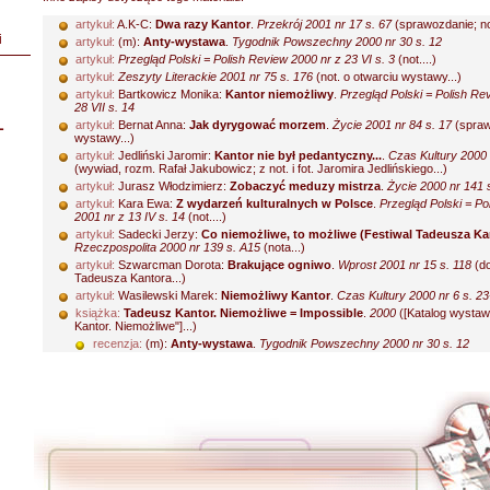
artykuł:
A.K-C:
Dwa razy Kantor
.
Przekrój 2001 nr 17 s. 67
(sprawozdanie; not
i
artykuł:
(m):
Anty-wystawa
.
Tygodnik Powszechny 2000 nr 30 s. 12
artykuł:
Przegląd Polski = Polish Review 2000 nr z 23 VI s. 3
(not....)
artykuł:
Zeszyty Literackie 2001 nr 75 s. 176
(not. o otwarciu wystawy...)
artykuł:
Bartkowicz Monika:
Kantor niemożliwy
.
Przegląd Polski = Polish Re
28 VII s. 14
L
artykuł:
Bernat Anna:
Jak dyrygować morzem
.
Życie 2001 nr 84 s. 17
(spraw
wystawy...)
artykuł:
Jedliński Jaromir:
Kantor nie był pedantyczny...
.
Czas Kultury 2000 
(wywiad, rozm. Rafał Jakubowicz; z not. i fot. Jaromira Jedlińskiego...)
artykuł:
Jurasz Włodzimierz:
Zobaczyć meduzy mistrza
.
Życie 2000 nr 141 
artykuł:
Kara Ewa:
Z wydarzeń kulturalnych w Polsce
.
Przegląd Polski = Po
2001 nr z 13 IV s. 14
(not....)
artykuł:
Sadecki Jerzy:
Co niemożliwe, to możliwe (Festiwal Tadeusza Ka
Rzeczpospolita 2000 nr 139 s. A15
(nota...)
artykuł:
Szwarcman Dorota:
Brakujące ogniwo
.
Wprost 2001 nr 15 s. 118
(do
Tadeusza Kantora...)
artykuł:
Wasilewski Marek:
Niemożliwy Kantor
.
Czas Kultury 2000 nr 6 s. 23
książka:
Tadeusz Kantor. Niemożliwe = Impossible
.
2000
([Katalog wysta
Kantor. Niemożliwe"]...)
recenzja:
(m):
Anty-wystawa
.
Tygodnik Powszechny 2000 nr 30 s. 12