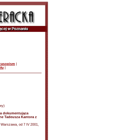
czasopism
|
ułu
|
wy)
wa dokumentująca
lne Tadeusza Kantora z
, Warszawa, od 7 IV 2001,