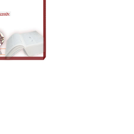
zegóły