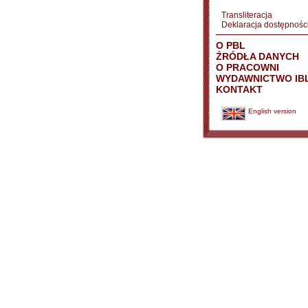
Transliteracja
Deklaracja dostępnośc
O PBL
ŹRÓDŁA DANYCH
O PRACOWNI
WYDAWNICTWO IB
KONTAKT
English version