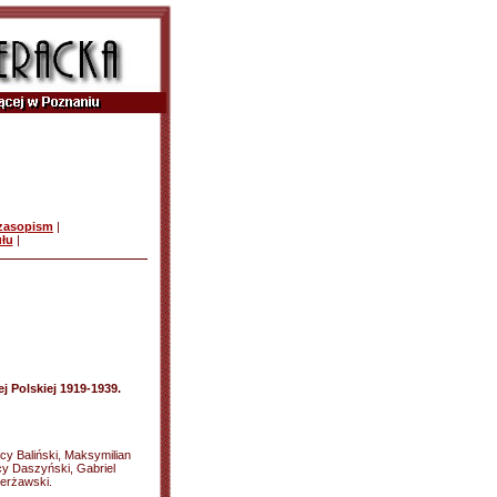
czasopism
|
ułu
|
j Polskiej 1919-1939.
nacy Baliński, Maksymilian
y Daszyński, Gabriel
ierżawski.