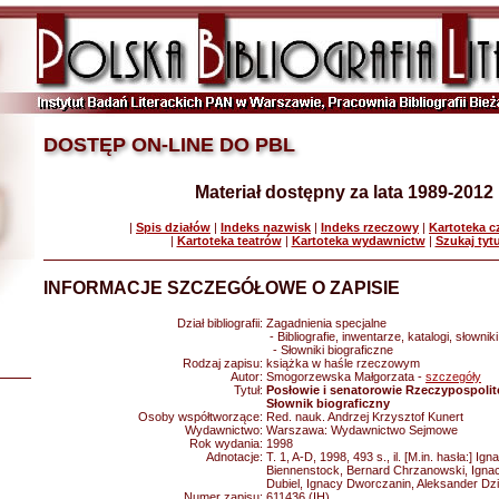
DOSTĘP ON-LINE DO PBL
Materiał dostępny za lata 1989-2012
|
Spis działów
|
Indeks nazwisk
|
Indeks rzeczowy
|
Kartoteka 
|
Kartoteka teatrów
|
Kartoteka wydawnictw
|
Szukaj tyt
INFORMACJE SZCZEGÓŁOWE O ZAPISIE
Dział bibliografii:
Zagadnienia specjalne
- Bibliografie, inwentarze, katalogi, słowniki
- Słowniki biograficzne
Rodzaj zapisu:
książka w haśle rzeczowym
Autor:
Smogorzewska Małgorzata -
szczegóły
Tytuł:
Posłowie i senatorowie Rzeczypospolite
Słownik biograficzny
Osoby współtworzące:
Red. nauk. Andrzej Krzysztof Kunert
Wydawnictwo:
Warszawa: Wydawnictwo Sejmowe
Rok wydania:
1998
Adnotacje:
T. 1, A-D, 1998, 493 s., il. [M.in. hasła:] Ig
Biennenstock, Bernard Chrzanowski, Ignac
Dubiel, Ignacy Dworczanin, Aleksander Dz
Numer zapisu:
611436 (IH)