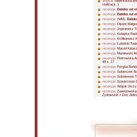
artykuł:
Świerkocka An
realizacji...)
recenzja:
Daleko od o
recenzja:
Daleko od o
recenzja:
(MM):
Dalek
recenzja:
Dipont Małgo
recenzja:
Jopkiewicz 
recenzja:
Kotapka Rad
recenzja:
Królikiewicz 
recenzja:
Lubelski Tad
recenzja:
Macioł Katar
recenzja:
Maniewski Ma
recenzja:
Piotrowska A
48 s. 17
recenzja:
Poręba Bohd
recenzja:
Sobieszek B
recenzja:
Sobolewski 
recenzja:
Szwarcman D
recenzja:
Wójcik Jerzy
recenzja:
Zawistowska
Żydowskie = Dos Jidisz