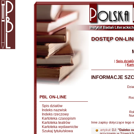
DOSTĘP ON-LIN
|
Spis dział
|
Kart
INFORMACJE SZC
Dział
PBL ON-LINE
Rod
Spis działów
Indeks nazwisk
Rok
Indeks rzeczowy
Nu
Kartoteka czasopism
Kartoteka teatrów
Inne zapisy dotyczące tego m
Kartoteka wydawnictw
artykuł:
DJ:
"Daleko o
Szukaj tytułu/słowa
przyznaniu w Szwecji M