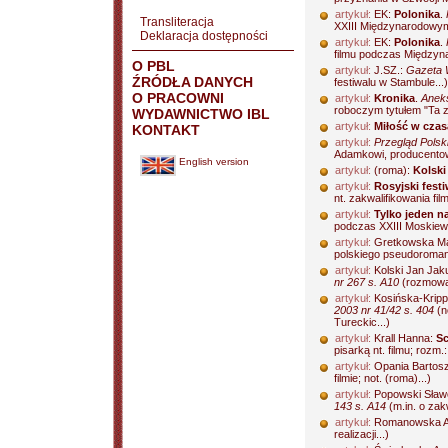
artykuł:
EK:
Polonika
.
Transliteracja
XXIII Międzynarodowym
Deklaracja dostępności
artykuł:
EK:
Polonika
.
filmu podczas Międzyn
O PBL
artykuł:
J.SZ.:
Gazeta 
ŹRÓDŁA DANYCH
festiwalu w Stambule...)
O PRACOWNI
artykuł:
Kronika
.
Aneks
roboczym tytułem "Ta z
WYDAWNICTWO IBL
artykuł:
Miłość w czas
KONTAKT
artykuł:
Przegląd Polski
Adamkowi, producentowi 
English version
artykuł:
(roma):
Kolski
artykuł:
Rosyjski fest
nt. zakwalifikowania f
artykuł:
Tylko jeden 
podczas XXIII Moskiew
artykuł:
Gretkowska M
polskiego pseudoromanty
artykuł:
Kolski Jan Jaku
nr 267 s. A10
(rozmowa 
artykuł:
Kosińska-Kripp
2003 nr 41/42 s. 404
(n
Tureckic...)
artykuł:
Krall Hanna:
Sc
pisarką nt. filmu; rozm
artykuł:
Opania Bartos
filmie; not. (roma)...)
artykuł:
Popowski Sław
143 s. A14
(m.in. o zak
artykuł:
Romanowska 
realizacji...)