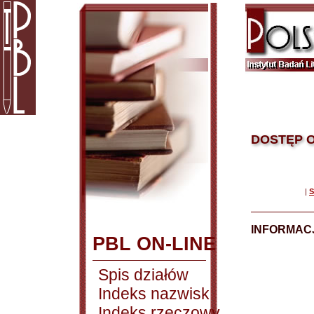
DOSTĘP O
|
S
INFORMACJ
PBL ON-LINE
Spis działów
Indeks nazwisk
Indeks rzeczowy