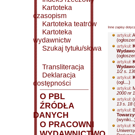
Kartoteka
czasopism
Kartoteka teatrów
Inne zapisy dotyc
Kartoteka
artykuł:
A
wydawnictw
(ogłoszen
artykuł:
K
Szukaj tytułu/słowa
Wydawcó
(ogłoszen
artykuł:
K
Transliteracja
Wydawcó
1/2 s. 13
Deklaracja
artykuł:
K
dostępności
(ogł....)
artykuł:
M
2000 nr 1
O PBL
artykuł:
(
ŹRÓDŁA
13 s. 18
(
artykuł:
B
DANYCH
Towarzy
(wyniki...
O PRACOWNI
artykuł:
K
Uniwersyt
WYDAWNICTWO