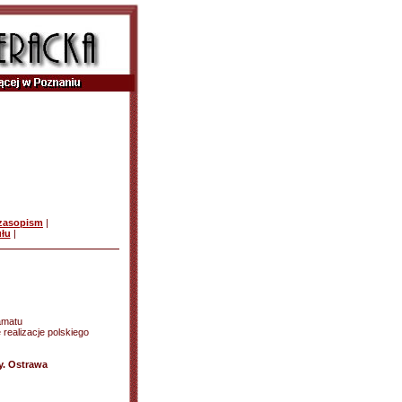
czasopism
|
ułu
|
amatu
realizacje polskiego
y. Ostrawa