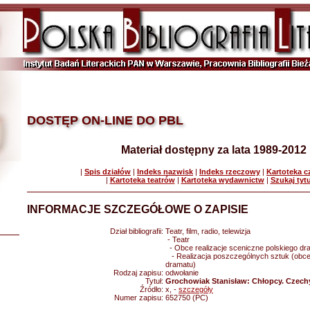
DOSTĘP ON-LINE DO PBL
Materiał dostępny za lata 1989-2012
|
Spis działów
|
Indeks nazwisk
|
Indeks rzeczowy
|
Kartoteka 
|
Kartoteka teatrów
|
Kartoteka wydawnictw
|
Szukaj tyt
INFORMACJE SZCZEGÓŁOWE O ZAPISIE
Dział bibliografii:
Teatr, film, radio, telewizja
- Teatr
- Obce realizacje sceniczne polskiego dr
- Realizacja poszczególnych sztuk (obce 
dramatu)
Rodzaj zapisu:
odwołanie
Tytuł:
Grochowiak Stanisław: Chłopcy. Czech
Źródło:
x, -
szczegóły
Numer zapisu:
652750 (PC)