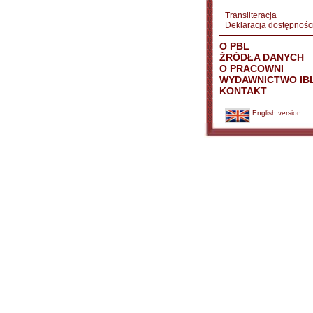
Transliteracja
Deklaracja dostępnośc
O PBL
ŹRÓDŁA DANYCH
O PRACOWNI
WYDAWNICTWO IB
KONTAKT
English version