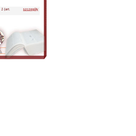
 1
(art.
szczegóły