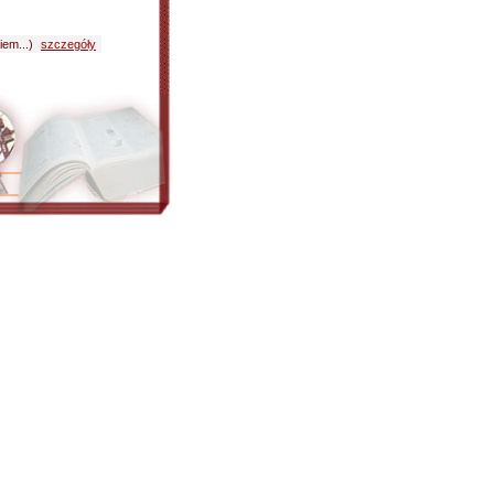
iem...)
szczegóły