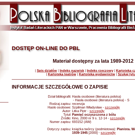
DOSTĘP ON-LINE DO PBL
Materiał dostępny za lata 1989-2012
|
Spis działów
|
Indeks nazwisk
|
Indeks rzeczowy
|
Kartoteka 
|
Kartoteka teatrów
|
Kartoteka wydawnictw
|
Szukaj tyt
INFORMACJE SZCZEGÓŁOWE O ZAPISIE
Dział bibliografii:
Hasła osobowe (literatura polska)
- Hasła osobowe (literatura polska) - S
Rodzaj zapisu:
recenzja
Hasło osobowe:
Szpilman Władysław -
szczegóły
Autor:
Litka Piotr -
szczegóły
Tytuł:
Pamięć oczyszczona z bólu
Źródło:
Kino, 2000 nr 9 s. 12-14 -
szczegóły
Numer zapisu:
693152 (AW)
Dotyczy zapisu:
książka twórcy (podmiotowa):
Pianista. 
1939-1945
[2000] -
szczegóły