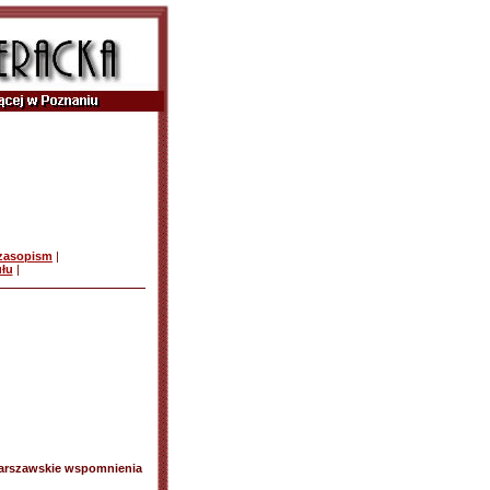
czasopism
|
ułu
|
Warszawskie wspomnienia