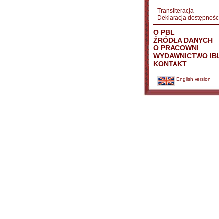
Transliteracja
Deklaracja dostępnośc
O PBL
ŹRÓDŁA DANYCH
O PRACOWNI
WYDAWNICTWO IB
KONTAKT
English version