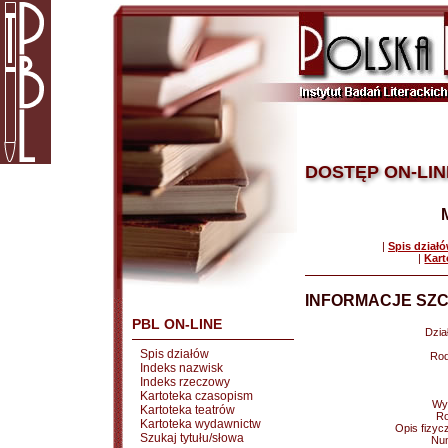
DOSTĘP ON-LIN
|
Spis dział
|
Kart
INFORMACJE SZC
PBL ON-LINE
Dział
Spis działów
Rod
Indeks nazwisk
Indeks rzeczowy
Kartoteka czasopism
Wy
Kartoteka teatrów
Ro
Kartoteka wydawnictw
Opis fizyc
Szukaj tytułu/słowa
Nu