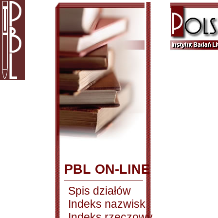
PBL ON-LINE
Spis działów
Indeks nazwisk
Indeks rzeczowy