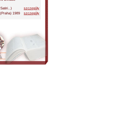
atiri...)
szczegóły
(Praha) 1989
szczegóły