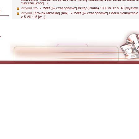
"Vecerni Brno"]...)
artykuł:
trn:
x 1989
([w czasopiśmie:]
Kvety
(Praha) 1989 nr 12 s. 40 [wystaw. S
i
artykuł:
[Krovak Miroslav] (mik):
x 1989
([w czasopiśmie:]
Lidova Demokracie
z 5 VII s. 5 [w...)
L