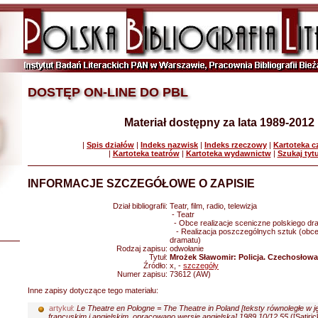
DOSTĘP ON-LINE DO PBL
Materiał dostępny za lata 1989-2012
|
Spis działów
|
Indeks nazwisk
|
Indeks rzeczowy
|
Kartoteka 
|
Kartoteka teatrów
|
Kartoteka wydawnictw
|
Szukaj tyt
INFORMACJE SZCZEGÓŁOWE O ZAPISIE
Dział bibliografii:
Teatr, film, radio, telewizja
- Teatr
- Obce realizacje sceniczne polskiego dr
- Realizacja poszczególnych sztuk (obce 
dramatu)
Rodzaj zapisu:
odwołanie
Tytuł:
Mrożek Sławomir: Policja. Czechosłowa
Źródło:
x, -
szczegóły
Numer zapisu:
73612 (AW)
Inne zapisy dotyczące tego materiału:
artykuł:
Le Theatre en Pologne = The Theatre in Poland [teksty równoległe w 
francuskim i angielskim, opracowano wersję angielską] 1989 10/12 55
([Satiri