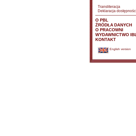
Transliteracja
Deklaracja dostępnośc
O PBL
ŹRÓDŁA DANYCH
O PRACOWNI
WYDAWNICTWO IB
KONTAKT
English version