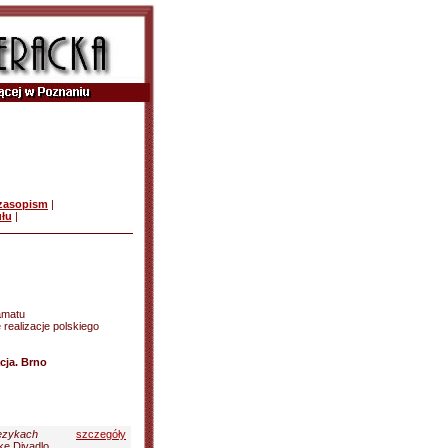
czasopism
|
ułu
|
amatu
realizacje polskiego
cja. Brno
językach
szczegóły
cke Divadlo