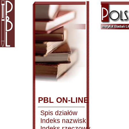
PBL ON-LINE
Spis działów
Indeks nazwisk
Indeks rzeczowy