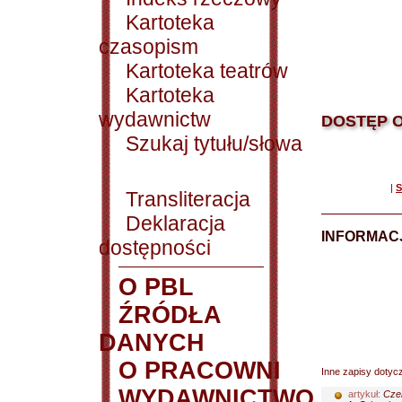
Kartoteka
czasopism
Kartoteka teatrów
Kartoteka
wydawnictw
DOSTĘP O
Szukaj tytułu/słowa
|
S
Transliteracja
Deklaracja
INFORMACJ
dostępności
O PBL
ŹRÓDŁA
DANYCH
O PRACOWNI
Inne zapisy dotyc
WYDAWNICTWO
artykuł:
Cze