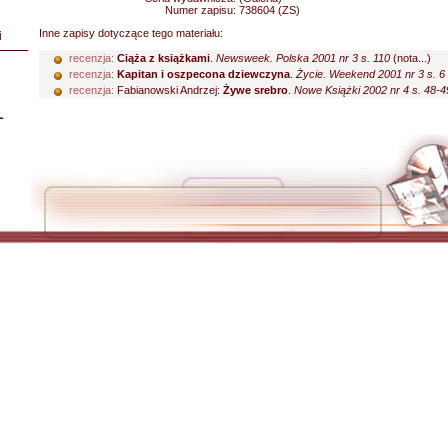
Numer zapisu:
738604 (ZS)
Inne zapisy dotyczące tego materiału:
i
recenzja:
Ciąża z książkami
.
Newsweek. Polska 2001 nr 3 s. 110
(nota...)
recenzja:
Kapitan i oszpecona dziewczyna
.
Życie. Weekend 2001 nr 3 s. 6
recenzja:
Fabianowski Andrzej:
Żywe srebro
.
Nowe Książki 2002 nr 4 s. 48-4
L