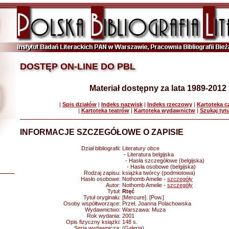
DOSTĘP ON-LINE DO PBL
Materiał dostępny za lata 1989-2012
|
Spis działów
|
Indeks nazwisk
|
Indeks rzeczowy
|
Kartoteka 
|
Kartoteka teatrów
|
Kartoteka wydawnictw
|
Szukaj tyt
INFORMACJE SZCZEGÓŁOWE O ZAPISIE
Dział bibliografii:
Literatury obce
- Literatura belgijska
- Hasła szczegółowe (belgijska)
- Hasła osobowe (belgijska)
Rodzaj zapisu:
książka twórcy (podmiotowa)
Hasło osobowe:
Nothomb Amelie -
szczegóły
Autor:
Nothomb Amelie -
szczegóły
Tytuł:
Rtęć
Tytuł oryginału:
[Mercure]. [Pow.]
Osoby współtworzące:
Przeł. Joanna Polachowska
Wydawnictwo:
Warszawa: Muza
Rok wydania:
2001
Opis fizyczny książki:
148 s.
Seria wydawnicza:
(Galeria)