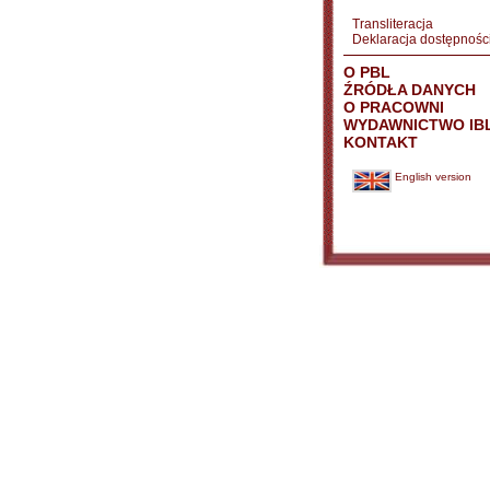
Transliteracja
Deklaracja dostępnośc
O PBL
ŹRÓDŁA DANYCH
O PRACOWNI
WYDAWNICTWO IB
KONTAKT
English version