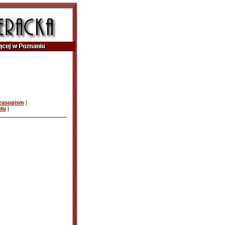
czasopism
|
ułu
|