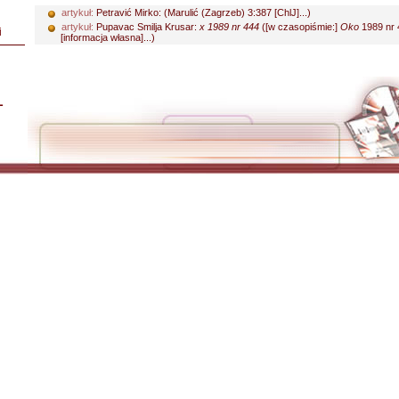
artykuł:
Petravić Mirko:
(Marulić (Zagrzeb) 3:387 [ChlJ]...)
artykuł:
Pupavac Smilja Krusar:
x 1989 nr 444
([w czasopiśmie:]
Oko
1989 nr 
i
[informacja własna]...)
L