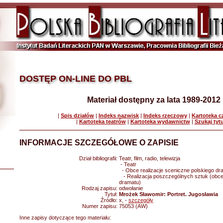
DOSTĘP ON-LINE DO PBL
Materiał dostępny za lata 1989-2012
|
Spis działów
|
Indeks nazwisk
|
Indeks rzeczowy
|
Kartoteka 
|
Kartoteka teatrów
|
Kartoteka wydawnictw
|
Szukaj tyt
INFORMACJE SZCZEGÓŁOWE O ZAPISIE
Dział bibliografii:
Teatr, film, radio, telewizja
- Teatr
- Obce realizacje sceniczne polskiego dr
- Realizacja poszczególnych sztuk (obce 
dramatu)
Rodzaj zapisu:
odwołanie
Tytuł:
Mrożek Sławomir: Portret. Jugosławia
Źródło:
x, -
szczegóły
Numer zapisu:
75053 (AW)
Inne zapisy dotyczące tego materiału: