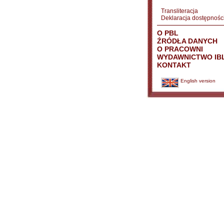
Transliteracja
Deklaracja dostępnośc
O PBL
ŹRÓDŁA DANYCH
O PRACOWNI
WYDAWNICTWO IB
KONTAKT
English version