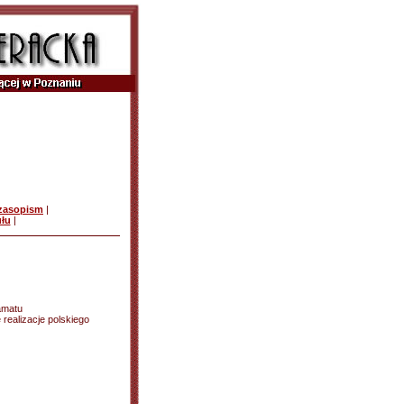
czasopism
|
ułu
|
amatu
realizacje polskiego