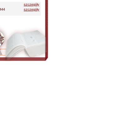
szczegóły
444
szczegóły