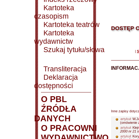
Kartoteka
czasopism
Kartoteka teatrów
DOSTĘP O
Kartoteka
wydawnictw
Szukaj tytułu/słowa
|
S
Transliteracja
INFORMACJ
Deklaracja
dostępności
O PBL
ŹRÓDŁA
Inne zapisy dotyc
DANYCH
artykuł:
W.J
(omówienie 
O PRACOWNI
artykuł:
Klej
2000 nr 21 s
WYDAWNICTWO
artykuł:
Kory