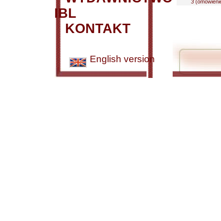
3
(omówienie
IBL
KONTAKT
English version