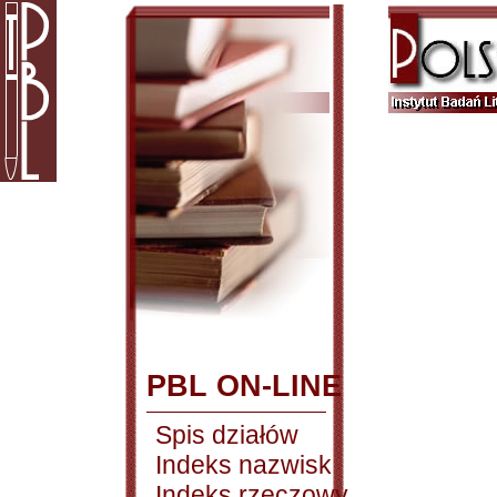
PBL ON-LINE
Spis działów
Indeks nazwisk
Indeks rzeczowy