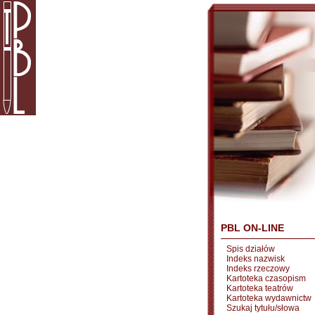
PBL ON-LINE
Spis działów
Indeks nazwisk
Indeks rzeczowy
Kartoteka czasopism
Kartoteka teatrów
Kartoteka wydawnictw
Szukaj tytułu/słowa