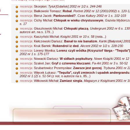
recenzja:
Skorpion:
Tytuł [Gdańsk] 2002 nr 1/2 s. 244-246
i
recenzja:
Białkowski Tomasz:
Robal
.
Portret 2002 nr 12 (2001/2002) s. 120-1
recenzja:
Bierut Jacek:
Panksnotded?
.
Czas Kultury 2002 nr 1 s. 102-103
recenzja:
Cichy Michał:
Chłopak w wieku chrystusowym
.
Gazeta Wyborcza
s. 17
recenzja:
Głuszkowski Michał:
Chłopaki płaczą
.
Undergrunt 2002 nr 6 s. 13
autorze art. na s. 179...)
L
recenzja:
Kaszyński Michał:
Książki 2001 nr 10 s. 58
(nota...)
recenzja:
Kiełczewski Dariusz:
Banał to nie banalizm
.
Kartki [Białystok] 200
recenzja:
Kruk Bartek:
Rokendrol iz ded
.
Akcent 2002 nr 1/2 s. 228-230
recenzja:
Lorenz Monika:
Lorenz czyli wódka (Krzysztof Varga - "Tequila"
2002 nr 1 s. 175-177
recenzja:
Nowacki Dariusz:
W sidłach popkultury
.
Nowe Książki 2001 nr 12 
recenzja:
Szaket Jan:
Gryf z czterema kluczami
.
Fa-Art 2001 nr 3 s. 50-52
recenzja:
Szubartowicz Przemysław:
Zawsze jest gorzej
.
Trybuna 2001 nr 22
recenzja:
Więcek Łukasz:
"Tequila", czyli zmierzch i upadek andergrandu
2002 nr 1 (2) s. 51-54
(z not. o autorze na s. 85...)
recenzja:
Witkowski Michał:
Zamiast singla
.
Magazyn z Książkami 2001 nr 10