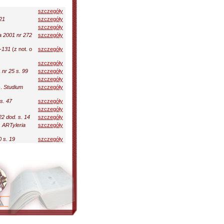
szczegóły
21
szczegóły
szczegóły
 2001 nr 272
szczegóły
0-131
(z not. o
szczegóły
szczegóły
1 nr 25 s. 99
szczegóły
szczegóły
)
.
Studium
szczegóły
s. 47
szczegóły
szczegóły
2 dod. s. 14
szczegóły
.
ARTyleria
szczegóły
 s. 19
szczegóły