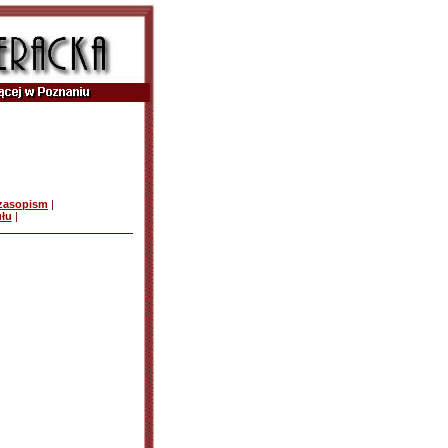
czasopism
|
ułu
|