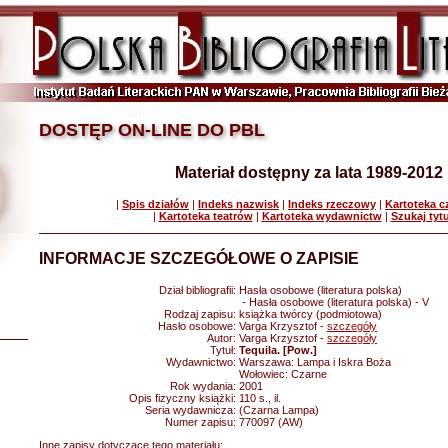
DOSTĘP ON-LINE DO PBL
Materiał dostępny za lata 1989-2012
|
Spis działów
|
Indeks nazwisk
|
Indeks rzeczowy
|
Kartoteka 
|
Kartoteka teatrów
|
Kartoteka wydawnictw
|
Szukaj tyt
INFORMACJE SZCZEGÓŁOWE O ZAPISIE
Dział bibliografii:
Hasła osobowe (literatura polska)
- Hasła osobowe (literatura polska) - V
Rodzaj zapisu:
książka twórcy (podmiotowa)
Hasło osobowe:
Varga Krzysztof -
szczegóły
Autor:
Varga Krzysztof -
szczegóły
Tytuł:
Tequila. [Pow.]
Wydawnictwo:
Warszawa: Lampa i Iskra Boża
Wołowiec: Czarne
Rok wydania:
2001
Opis fizyczny książki:
110 s., il.
Seria wydawnicza:
(Czarna Lampa)
Numer zapisu:
770097 (AW)
Inne zapisy dotyczące tego materiału: