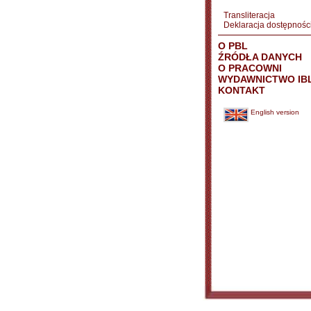
Transliteracja
Deklaracja dostępnośc
O PBL
ŹRÓDŁA DANYCH
O PRACOWNI
WYDAWNICTWO IB
KONTAKT
English version