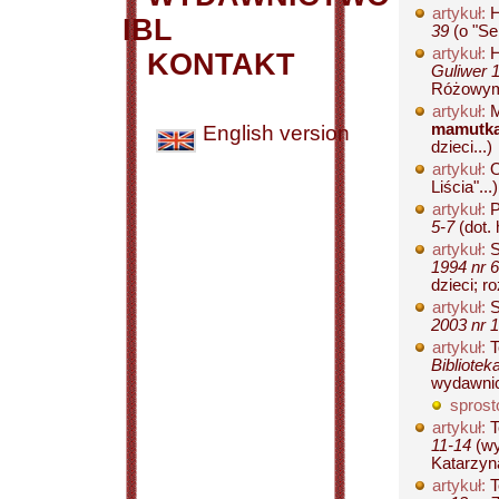
artykuł:
H
IBL
39
(o "Ser
artykuł:
H
KONTAKT
Guliwer 1
Różowym 
artykuł:
M
mamutk
English version
dzieci...)
artykuł:
O
Liścia"...)
artykuł:
P
5-7
(dot. 
artykuł:
S
1994 nr 6
dzieci; r
artykuł:
S
2003 nr 1
artykuł:
T
Bibliotek
wydawnict
sprost
artykuł:
T
11-14
(wy
Katarzyna
artykuł:
T