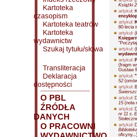
artykuł:
(
Książki 2
Kartoteka
artykuł:
K
czasopism
encyklop
artykuł:
K
Kartoteka teatrów
80-lecia 
Kartoteka
artykuł:
(
Księgarn
wydawnictw
"Poczyta
Szukaj tytułu/słowa
artykuł:
(
wydawni
artykuł:
P
(fragm w
Transliteracja
Gustaw M
Deklaracja
artykuł:
"
52
(omówie
dostępności
artykuł:
B
Świerszc
O PBL
artykuł:
D
15
(nota n
ŹRÓDŁA
artykuł:
D
nr 11 s. 
DANYCH
Stołeczne
O PRACOWNI
artykuł:
D
Bibliotek
WYDAWNICTWO
oficyny...