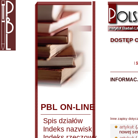
DOSTĘP O
|
S
INFORMACJ
PBL ON-LINE
Spis działów
Inne zapisy dotyc
artykuł:
(
Indeks nazwisk
nowej ser
Indeks rzeczowy