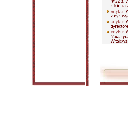
nr 12 s. 
istnienia
artykuł:
W
z dyr. wy
artykuł:
W
dyrektor
artykuł:
W
Nauczycie
Witalewsk