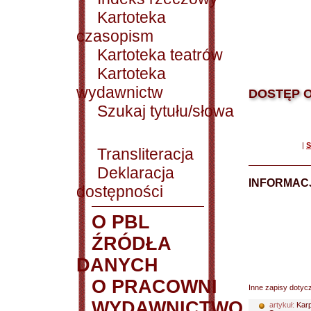
Kartoteka
czasopism
Kartoteka teatrów
Kartoteka
wydawnictw
DOSTĘP O
Szukaj tytułu/słowa
|
S
Transliteracja
Deklaracja
INFORMACJ
dostępności
O PBL
ŹRÓDŁA
DANYCH
O PRACOWNI
Inne zapisy dotyc
WYDAWNICTWO
artykuł:
Karp