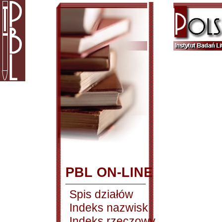
PBL ON-LINE
Spis działów
Indeks nazwisk
Indeks rzeczowy