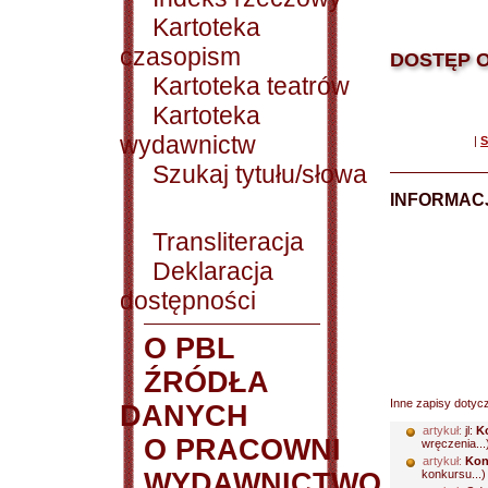
Kartoteka
czasopism
DOSTĘP O
Kartoteka teatrów
Kartoteka
wydawnictw
|
S
Szukaj tytułu/słowa
INFORMACJ
Transliteracja
Deklaracja
dostępności
O PBL
ŹRÓDŁA
Inne zapisy dotyc
DANYCH
artykuł:
jl:
K
O PRACOWNI
wręczenia...
artykuł:
Kon
WYDAWNICTWO
konkursu...)