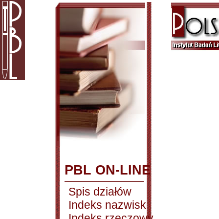
PBL ON-LINE
Spis działów
Indeks nazwisk
Indeks rzeczowy