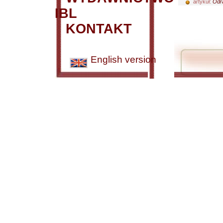
artykuł:
Odra
IBL
KONTAKT
English version