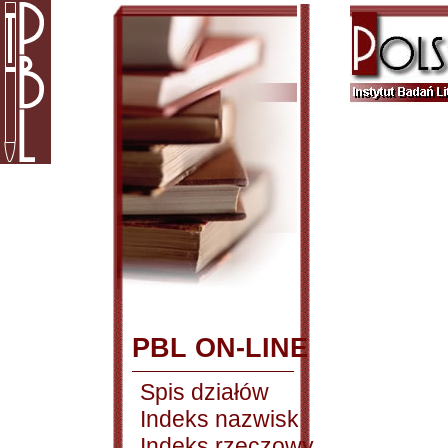
PBL ON-LINE
Spis działów
Indeks nazwisk
Indeks rzeczowy