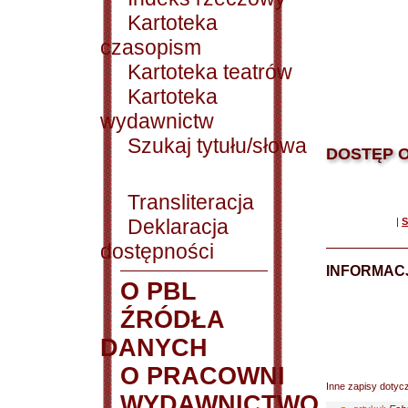
Kartoteka
czasopism
Kartoteka teatrów
Kartoteka
wydawnictw
Szukaj tytułu/słowa
DOSTĘP O
Transliteracja
Deklaracja
|
S
dostępności
INFORMACJ
O PBL
ŹRÓDŁA
DANYCH
O PRACOWNI
Inne zapisy dotyc
WYDAWNICTWO