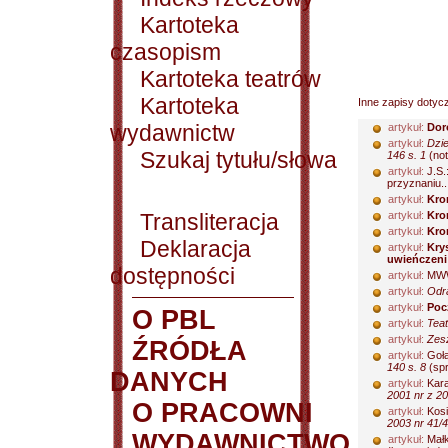
Kartoteka
czasopism
Kartoteka teatrów
Kartoteka
Inne zapisy dotyc
wydawnictw
artykuł:
Dor
artykuł:
Dzie
Szukaj tytułu/słowa
146 s. 1
(not
artykuł:
J.S.
przyznaniu..
artykuł:
Kro
Transliteracja
artykuł:
Kro
artykuł:
Kro
Deklaracja
artykuł:
Kry
uwieńczeni
dostępności
artykuł:
MW
artykuł:
Odra
artykuł:
Poc
O PBL
artykuł:
Teat
artykuł:
Zesz
ŹRÓDŁA
artykuł:
Gołą
140 s. 8
(spr
DANYCH
artykuł:
Kar
2001 nr z 20
O PRACOWNI
artykuł:
Kosi
2003 nr 41/4
WYDAWNICTWO
artykuł:
Małk