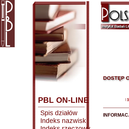
DOSTĘP O
PBL ON-LINE
|
S
Spis działów
INFORMACJ
Indeks nazwisk
Indeks rzeczowy